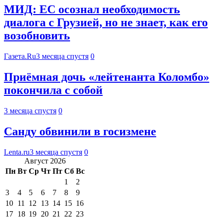
МИД: ЕС осознал необходимость
диалога с Грузией, но не знает, как его
возобновить
Газета.Ru
3 месяца спустя
0
Приёмная дочь «лейтенанта Коломбо»
покончила с собой
3 месяца спустя
0
Санду обвинили в госизмене
Lenta.ru
3 месяца спустя
0
Август 2026
Пн
Вт
Ср
Чт
Пт
Сб
Вс
1
2
3
4
5
6
7
8
9
10
11
12
13
14
15
16
17
18
19
20
21
22
23