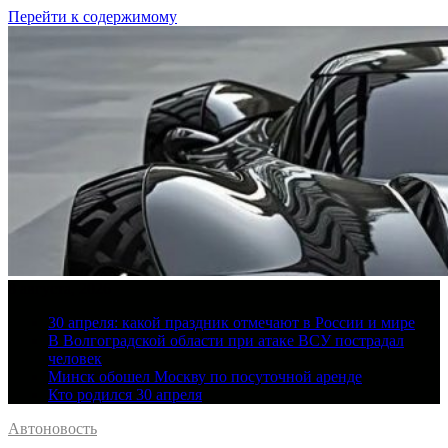
Перейти к содержимому
8 августа, 2026
30 апреля: какой праздник отмечают в России и мире
В Волгоградской области при атаке ВСУ пострадал
человек
Минск обошел Москву по посуточной аренде
Кто родился 30 апреля
Автоновость