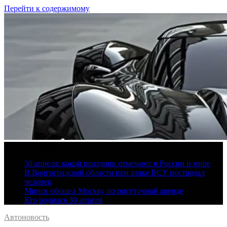
Перейти к содержимому
8 августа, 2026
30 апреля: какой праздник отмечают в России и мире
В Волгоградской области при атаке ВСУ пострадал
человек
Минск обошел Москву по посуточной аренде
Кто родился 30 апреля
Автоновость