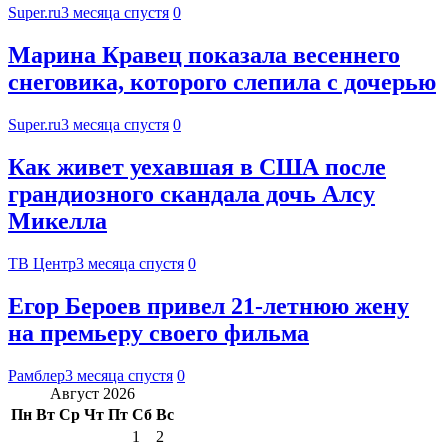
Super.ru
3 месяца спустя
0
Марина Кравец показала весеннего
снеговика, которого слепила с дочерью
Super.ru
3 месяца спустя
0
Как живет уехавшая в США после
грандиозного скандала дочь Алсу
Микелла
ТВ Центр
3 месяца спустя
0
Егор Бероев привел 21-летнюю жену
на премьеру своего фильма
Рамблер
3 месяца спустя
0
Август 2026
Пн
Вт
Ср
Чт
Пт
Сб
Вс
1
2