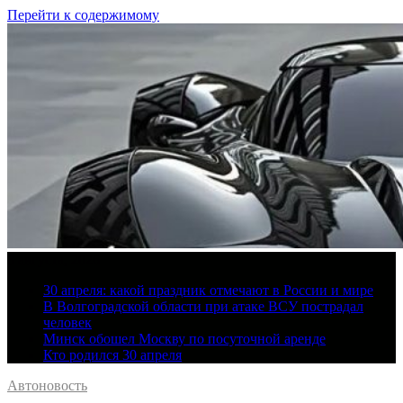
Перейти к содержимому
8 августа, 2026
30 апреля: какой праздник отмечают в России и мире
В Волгоградской области при атаке ВСУ пострадал
человек
Минск обошел Москву по посуточной аренде
Кто родился 30 апреля
Автоновость