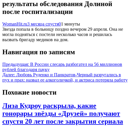
результаты обследования Долиной
после госпитализации
WomanHit.ru
3 месяца спустя
0
1 минуты
Звезда попала в больницу поздно вечером 29 апреля. Она не
могла подняться с постели несколько часов и решилась
вызвать бригаду медиков на дом.
Навигация по записям
Предыдущая:
В России слесарь разбогател на 56 миллионов
рублей благодаря пауку
Далее:
Любовь Руденко и Панкратов-Черный разругались в
пух и прах: назвал ее алкоголичкой, и актриса потеряла работу
Похожие новости
Лиза Кудроу раскрыла, какие
гонорары звёзды «Друзей» получают
спустя 20 лет после закрытия сериала