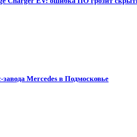
dge Charger EV: ошибка ПО грозит скрыт
с-завода Mercedes в Подмосковье