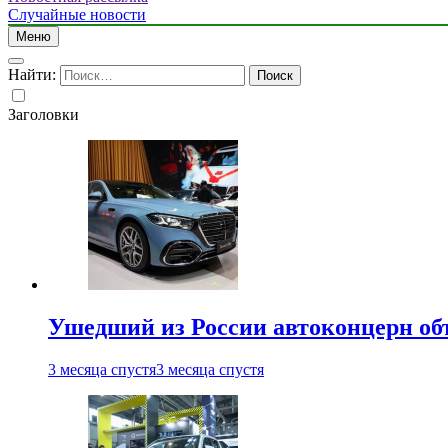
Случайные новости
Меню
Найти:
Заголовки
Ушедший из России автоконцерн об
3 месяца спустя
3 месяца спустя