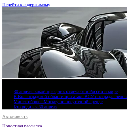
Перейти к содержимому
7 августа, 2026
30 апреля: какой праздник отмечают в России и мире
В Волгоградской области при атаке ВСУ пострадал челов
Минск обошел Москву по посуточной аренде
Кто родился 30 апреля
Автоновость
Новостная рассылка