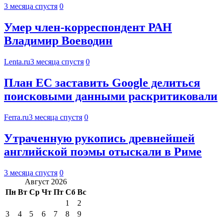
3 месяца спустя
0
Умер член-корреспондент РАН
Владимир Воеводин
Lenta.ru
3 месяца спустя
0
План ЕС заставить Google делиться
поисковыми данными раскритиковали
Ferra.ru
3 месяца спустя
0
Утраченную рукопись древнейшей
английской поэмы отыскали в Риме
3 месяца спустя
0
Август 2026
Пн
Вт
Ср
Чт
Пт
Сб
Вс
1
2
3
4
5
6
7
8
9