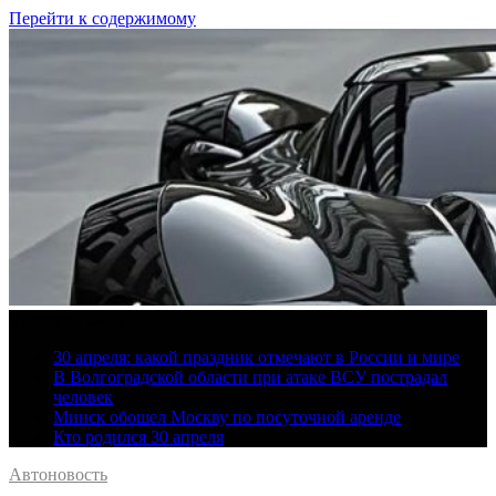
Перейти к содержимому
9 августа, 2026
30 апреля: какой праздник отмечают в России и мире
В Волгоградской области при атаке ВСУ пострадал
человек
Минск обошел Москву по посуточной аренде
Кто родился 30 апреля
Автоновость