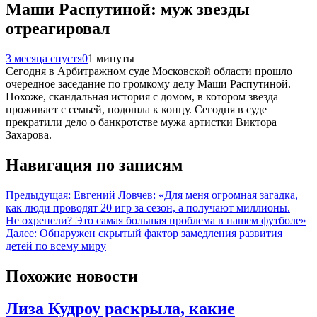
Маши Распутиной: муж звезды
отреагировал
3 месяца спустя
0
1 минуты
Сегодня в Арбитражном суде Московской области прошло
очередное заседание по громкому делу Маши Распутиной.
Похоже, скандальная история с домом, в котором звезда
проживает с семьей, подошла к концу. Сегодня в суде
прекратили дело о банкротстве мужа артистки Виктора
Захарова.
Навигация по записям
Предыдущая:
Евгений Ловчев: «Для меня огромная загадка,
как люди проводят 20 игр за сезон, а получают миллионы.
Не охренели? Это самая большая проблема в нашем футболе»
Далее:
Обнаружен скрытый фактор замедления развития
детей по всему миру
Похожие новости
Лиза Кудроу раскрыла, какие