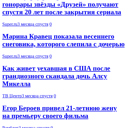
гонорары звёзды «Друзей» получают
спустя 20 лет после закрытия сериала
Super.ru
3 месяца спустя
0
Марина Кравец показала весеннего
снеговика, которого слепила с дочерью
Super.ru
3 месяца спустя
0
Как живет уехавшая в США после
грандиозного скандала дочь Алсу
Микелла
ТВ Центр
3 месяца спустя
0
Егор Бероев привел 21-летнюю жену
на премьеру своего фильма
Рамблер
3 месяца спустя
0