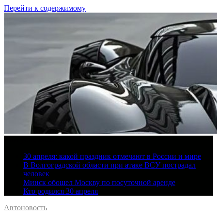
Перейти к содержимому
7 августа, 2026
30 апреля: какой праздник отмечают в России и мире
В Волгоградской области при атаке ВСУ пострадал
человек
Минск обошел Москву по посуточной аренде
Кто родился 30 апреля
Автоновость