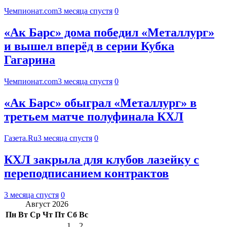
Чемпионат.com
3 месяца спустя
0
«Ак Барс» дома победил «Металлург»
и вышел вперёд в серии Кубка
Гагарина
Чемпионат.com
3 месяца спустя
0
«Ак Барс» обыграл «Металлург» в
третьем матче полуфинала КХЛ
Газета.Ru
3 месяца спустя
0
КХЛ закрыла для клубов лазейку с
переподписанием контрактов
3 месяца спустя
0
Август 2026
Пн
Вт
Ср
Чт
Пт
Сб
Вс
1
2