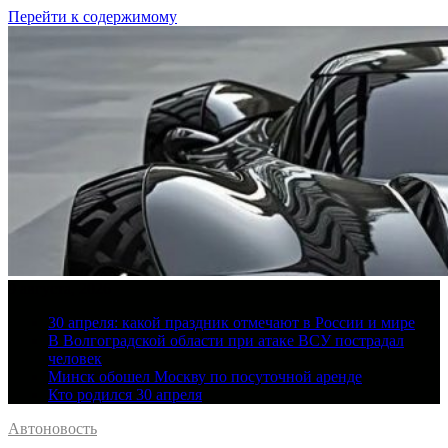
Перейти к содержимому
9 августа, 2026
30 апреля: какой праздник отмечают в России и мире
В Волгоградской области при атаке ВСУ пострадал
человек
Минск обошел Москву по посуточной аренде
Кто родился 30 апреля
Автоновость