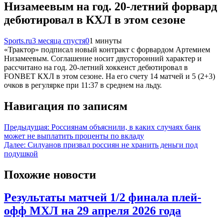
Низамеевым на год. 20-летний форвард
дебютировал в КХЛ в этом сезоне
Sports.ru
3 месяца спустя
0
1 минуты
«Трактор» подписал новый контракт с форвардом Артемием
Низамеевым. Соглашение носит двусторонний характер и
рассчитано на год. 20-летний хоккеист дебютировал в
FONBET КХЛ в этом сезоне. На его счету 14 матчей и 5 (2+3)
очков в регулярке при 11:37 в среднем на льду.
Навигация по записям
Предыдущая:
Россиянам объяснили, в каких случаях банк
может не выплатить проценты по вкладу
Далее:
Силуанов призвал россиян не хранить деньги под
подушкой
Похожие новости
Результаты матчей 1/2 финала плей-
офф МХЛ на 29 апреля 2026 года