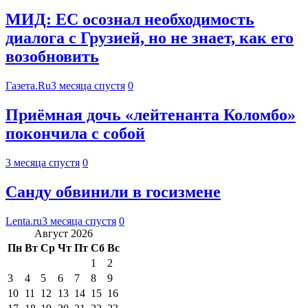
МИД: ЕС осознал необходимость
диалога с Грузией, но не знает, как его
возобновить
Газета.Ru
3 месяца спустя
0
Приёмная дочь «лейтенанта Коломбо»
покончила с собой
3 месяца спустя
0
Санду обвинили в госизмене
Lenta.ru
3 месяца спустя
0
Август 2026
Пн
Вт
Ср
Чт
Пт
Сб
Вс
1
2
3
4
5
6
7
8
9
10
11
12
13
14
15
16