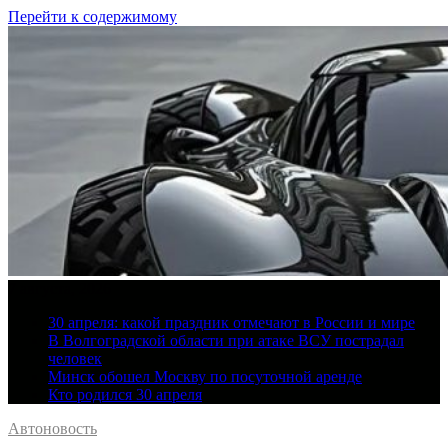
Перейти к содержимому
7 августа, 2026
30 апреля: какой праздник отмечают в России и мире
В Волгоградской области при атаке ВСУ пострадал
человек
Минск обошел Москву по посуточной аренде
Кто родился 30 апреля
Автоновость