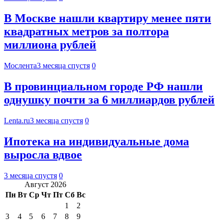
В Москве нашли квартиру менее пяти
квадратных метров за полтора
миллиона рублей
Мослента
3 месяца спустя
0
В провинциальном городе РФ нашли
однушку почти за 6 миллиардов рублей
Lenta.ru
3 месяца спустя
0
Ипотека на индивидуальные дома
выросла вдвое
3 месяца спустя
0
Август 2026
Пн
Вт
Ср
Чт
Пт
Сб
Вс
1
2
3
4
5
6
7
8
9