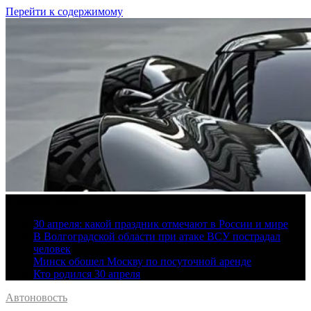
Перейти к содержимому
8 августа, 2026
30 апреля: какой праздник отмечают в России и мире
В Волгоградской области при атаке ВСУ пострадал
человек
Минск обошел Москву по посуточной аренде
Кто родился 30 апреля
Автоновость