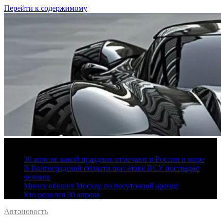
Перейти к содержимому
10 августа, 2026
30 апреля: какой праздник отмечают в России и мире
В Волгоградской области при атаке ВСУ пострадал
человек
Минск обошел Москву по посуточной аренде
Кто родился 30 апреля
Автоновость