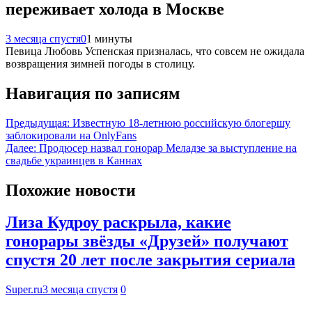
переживает холода в Москве
3 месяца спустя
0
1 минуты
Певица Любовь Успенская призналась, что совсем не ожидала
возвращения зимней погоды в столицу.
Навигация по записям
Предыдущая:
Известную 18-летнюю российскую блогершу
заблокировали на OnlyFans
Далее:
Продюсер назвал гонорар Меладзе за выступление на
свадьбе украинцев в Каннах
Похожие новости
Лиза Кудроу раскрыла, какие
гонорары звёзды «Друзей» получают
спустя 20 лет после закрытия сериала
Super.ru
3 месяца спустя
0