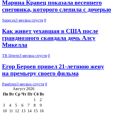
Марина Кравец показала весеннего
снеговика, которого слепила с дочерью
Super.ru
3 месяца спустя
0
Как живет уехавшая в США после
грандиозного скандала дочь Алсу
Микелла
ТВ Центр
3 месяца спустя
0
Егор Бероев привел 21-летнюю жену
на премьеру своего фильма
Рамблер
3 месяца спустя
0
Август 2026
Пн
Вт
Ср
Чт
Пт
Сб
Вс
1
2
3
4
5
6
7
8
9
10
11
12
13
14
15
16