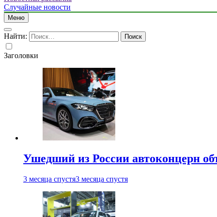
Случайные новости
Меню
Найти:
Заголовки
Ушедший из России автоконцерн об
3 месяца спустя
3 месяца спустя