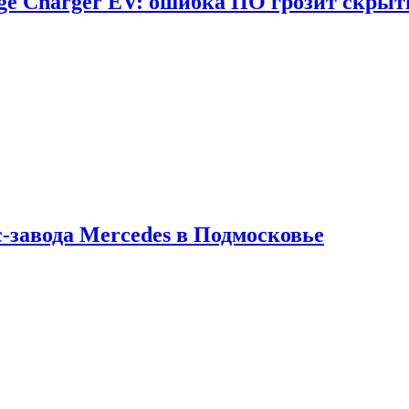
dge Charger EV: ошибка ПО грозит скрыт
с-завода Mercedes в Подмосковье