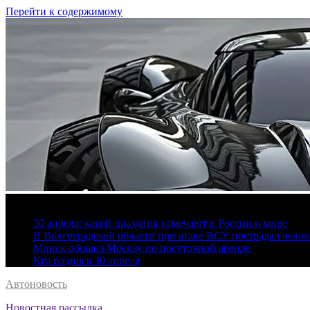
Перейти к содержимому
7 августа, 2026
30 апреля: какой праздник отмечают в России и мире
В Волгоградской области при атаке ВСУ пострадал челов
Минск обошел Москву по посуточной аренде
Кто родился 30 апреля
Автоновость
Новостная рассылка