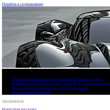
Перейти к содержимому
7 августа, 2026
30 апреля: какой праздник отмечают в России и мире
В Волгоградской области при атаке ВСУ пострадал челов
Минск обошел Москву по посуточной аренде
Кто родился 30 апреля
Автоновость
Новостная рассылка