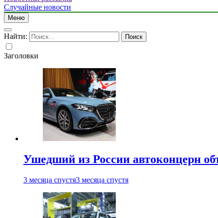
Случайные новости
Меню
Найти:
Заголовки
Ушедший из России автоконцерн об
3 месяца спустя
3 месяца спустя