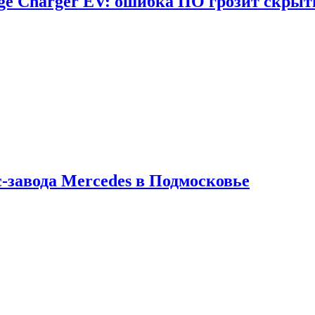
dge Charger EV: ошибка ПО грозит скрыт
с-завода Mercedes в Подмосковье