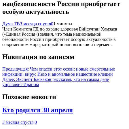
нацбезопасности России приобретает
особую актуальность
Дума ТВ
3 месяца спустя
0
1 минуты
Члeн Комитета ГД по охране здоровья Бийсултан Хамзаев
(«Единая Россия») заявил, что тема национальной
безопасности России приобретает особую актуальность в
современном мире, который полон вызовов и перемен.
Навигация по записям
Предыдущая:
Чем опасен этот сезон: новые смертельные
инфекции, вирус Йезо и аномальное нашествие клещей
Далее:
Эксперт Баскаков рассказал, кто на самом деле
управляет Ираном
Похожие новости
Кто родился 30 апреля
3 месяца спустя
0