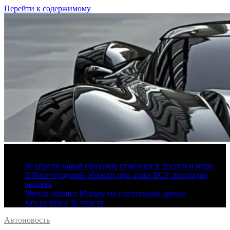
Перейти к содержимому
6 августа, 2026
30 апреля: какой праздник отмечают в России и мире
В Волгоградской области при атаке ВСУ пострадал
человек
Минск обошел Москву по посуточной аренде
Кто родился 30 апреля
Автоновость