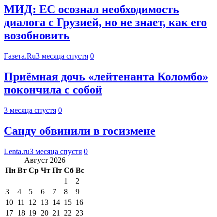
МИД: ЕС осознал необходимость
диалога с Грузией, но не знает, как его
возобновить
Газета.Ru
3 месяца спустя
0
Приёмная дочь «лейтенанта Коломбо»
покончила с собой
3 месяца спустя
0
Санду обвинили в госизмене
Lenta.ru
3 месяца спустя
0
Август 2026
Пн
Вт
Ср
Чт
Пт
Сб
Вс
1
2
3
4
5
6
7
8
9
10
11
12
13
14
15
16
17
18
19
20
21
22
23