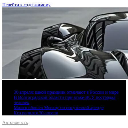
Перейти к содержимому
7 августа, 2026
30 апреля: какой праздник отмечают в России и мире
В Волгоградской области при атаке ВСУ пострадал
человек
Минск обошел Москву по посуточной аренде
Кто родился 30 апреля
Автоновость