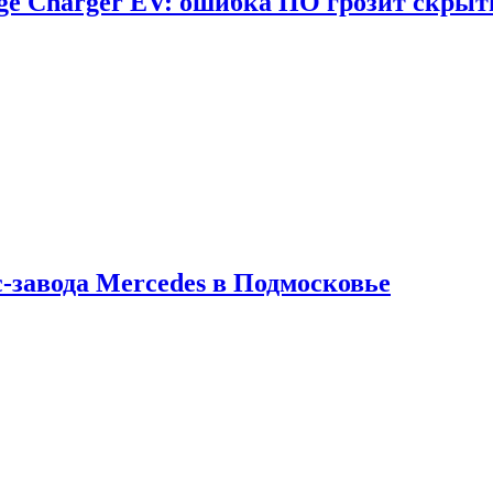
dge Charger EV: ошибка ПО грозит скрыт
с-завода Mercedes в Подмосковье