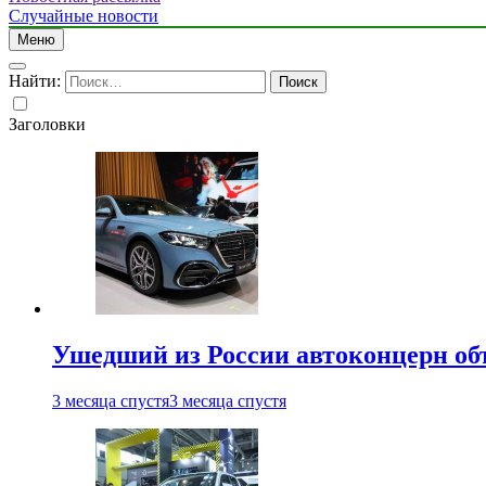
Случайные новости
Меню
Найти:
Заголовки
Ушедший из России автоконцерн об
3 месяца спустя
3 месяца спустя