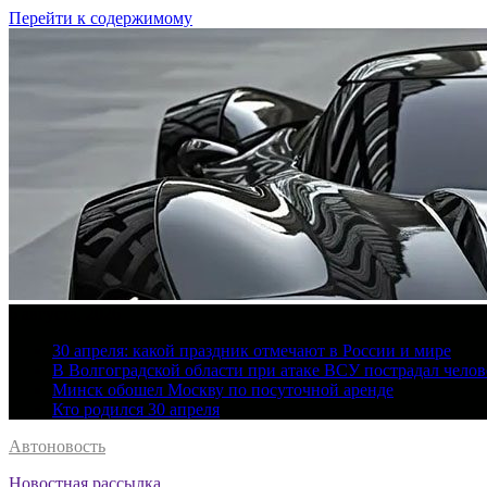
Перейти к содержимому
6 августа, 2026
30 апреля: какой праздник отмечают в России и мире
В Волгоградской области при атаке ВСУ пострадал челов
Минск обошел Москву по посуточной аренде
Кто родился 30 апреля
Автоновость
Новостная рассылка