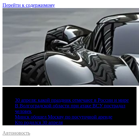
Перейти к содержимому
7 августа, 2026
30 апреля: какой праздник отмечают в России и мире
В Волгоградской области при атаке ВСУ пострадал
человек
Минск обошел Москву по посуточной аренде
Кто родился 30 апреля
Автоновость