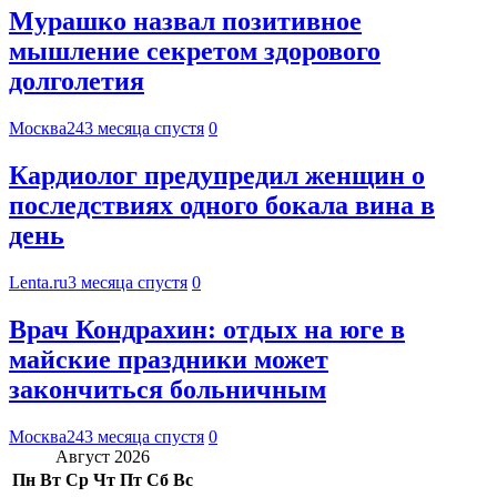
Мурашко назвал позитивное
мышление секретом здорового
долголетия
Москва24
3 месяца спустя
0
Кардиолог предупредил женщин о
последствиях одного бокала вина в
день
Lenta.ru
3 месяца спустя
0
Врач Кондрахин: отдых на юге в
майские праздники может
закончиться больничным
Москва24
3 месяца спустя
0
Август 2026
Пн
Вт
Ср
Чт
Пт
Сб
Вс