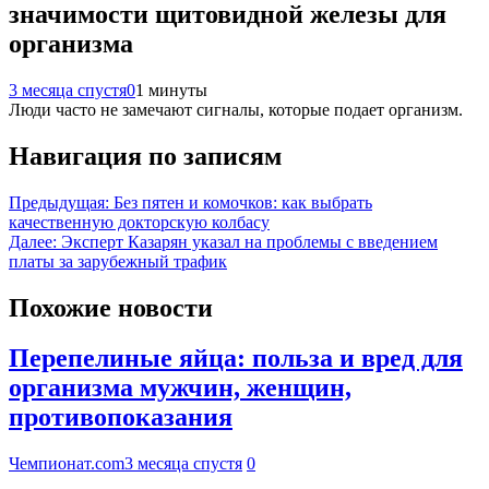
значимости щитовидной железы для
организма
3 месяца спустя
0
1 минуты
Люди часто не замечают сигналы, которые подает организм.
Навигация по записям
Предыдущая:
Без пятен и комочков: как выбрать
качественную докторскую колбасу
Далее:
Эксперт Казарян указал на проблемы с введением
платы за зарубежный трафик
Похожие новости
Перепелиные яйца: польза и вред для
организма мужчин, женщин,
противопоказания
Чемпионат.com
3 месяца спустя
0