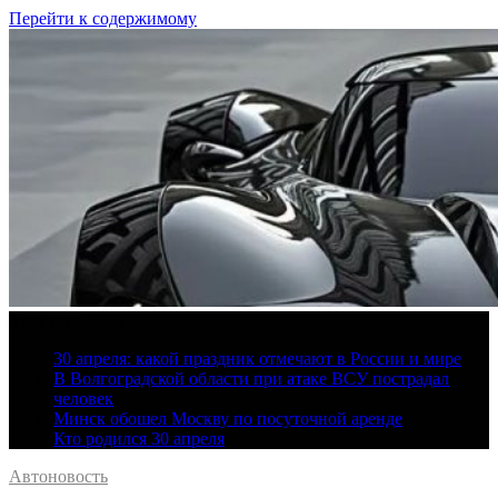
Перейти к содержимому
8 августа, 2026
30 апреля: какой праздник отмечают в России и мире
В Волгоградской области при атаке ВСУ пострадал
человек
Минск обошел Москву по посуточной аренде
Кто родился 30 апреля
Автоновость