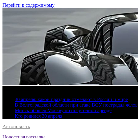
Перейти к содержимому
8 августа, 2026
30 апреля: какой праздник отмечают в России и мире
В Волгоградской области при атаке ВСУ пострадал челов
Минск обошел Москву по посуточной аренде
Кто родился 30 апреля
Автоновость
Новостная рассылка