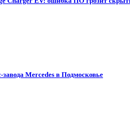
dge Charger EV: ошибка ПО грозит скрыт
с-завода Mercedes в Подмосковье