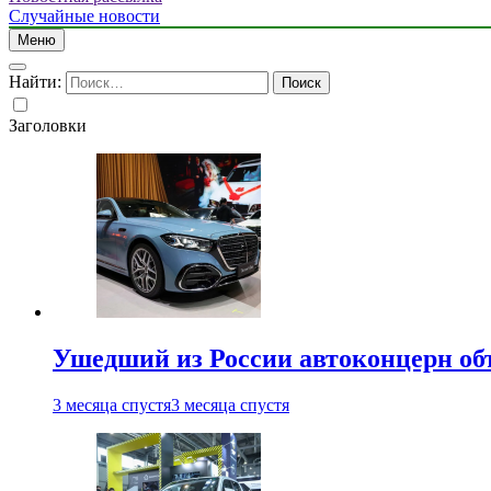
Случайные новости
Меню
Найти:
Заголовки
Ушедший из России автоконцерн об
3 месяца спустя
3 месяца спустя