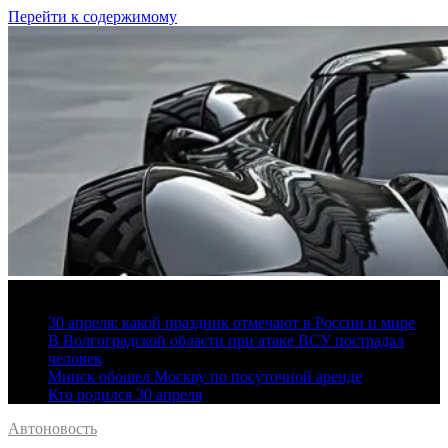
Перейти к содержимому
6 августа, 2026
30 апреля: какой праздник отмечают в России и мире
В Волгоградской области при атаке ВСУ пострадал
человек
Минск обошел Москву по посуточной аренде
Кто родился 30 апреля
Автоновость