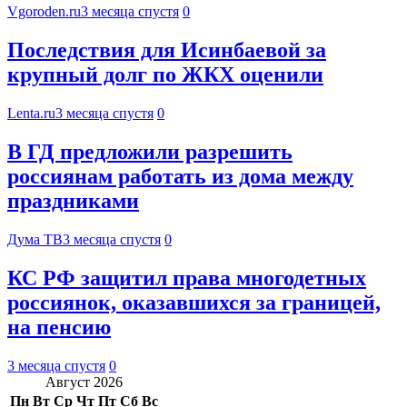
Vgoroden.ru
3 месяца спустя
0
Последствия для Исинбаевой за
крупный долг по ЖКХ оценили
Lenta.ru
3 месяца спустя
0
В ГД предложили разрешить
россиянам работать из дома между
праздниками
Дума ТВ
3 месяца спустя
0
КС РФ защитил права многодетных
россиянок, оказавшихся за границей,
на пенсию
3 месяца спустя
0
Август 2026
Пн
Вт
Ср
Чт
Пт
Сб
Вс