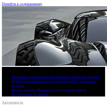
Перейти к содержимому
6 августа, 2026
30 апреля: какой праздник отмечают в России и мире
В Волгоградской области при атаке ВСУ пострадал
человек
Минск обошел Москву по посуточной аренде
Кто родился 30 апреля
Автоновость