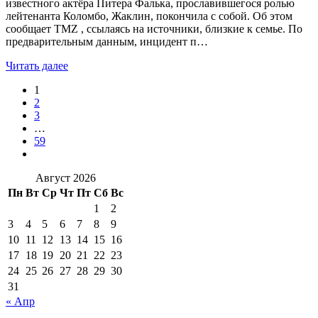
известного актёра Питера Фалька, прославившегося ролью
лейтенанта Коломбо, Жаклин, покончила с собой. Об этом
сообщает TMZ , ссылаясь на источники, близкие к семье. По
предварительным данным, инцидент п…
Читать далее
1
2
3
…
59
Август 2026
Пн
Вт
Ср
Чт
Пт
Сб
Вс
1
2
3
4
5
6
7
8
9
10
11
12
13
14
15
16
17
18
19
20
21
22
23
24
25
26
27
28
29
30
31
« Апр