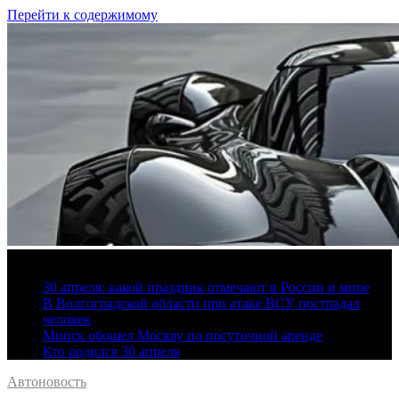
Перейти к содержимому
10 августа, 2026
30 апреля: какой праздник отмечают в России и мире
В Волгоградской области при атаке ВСУ пострадал
человек
Минск обошел Москву по посуточной аренде
Кто родился 30 апреля
Автоновость