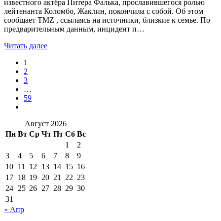
известного актёра Питера Фалька, прославившегося ролью
лейтенанта Коломбо, Жаклин, покончила с собой. Об этом
сообщает TMZ , ссылаясь на источники, близкие к семье. По
предварительным данным, инцидент п…
Читать далее
1
2
3
…
59
Август 2026
Пн
Вт
Ср
Чт
Пт
Сб
Вс
1
2
3
4
5
6
7
8
9
10
11
12
13
14
15
16
17
18
19
20
21
22
23
24
25
26
27
28
29
30
31
« Апр