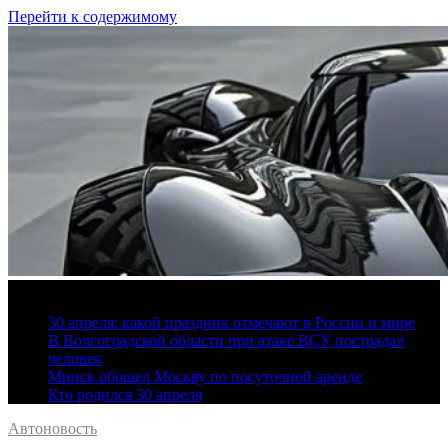
Перейти к содержимому
9 августа, 2026
30 апреля: какой праздник отмечают в России и мире
В Волгоградской области при атаке ВСУ пострадал
человек
Минск обошел Москву по посуточной аренде
Кто родился 30 апреля
Автоновость