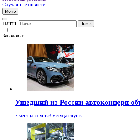
Случайные новости
Меню
Найти:
Заголовки
Ушедший из России автоконцерн об
3 месяца спустя
3 месяца спустя