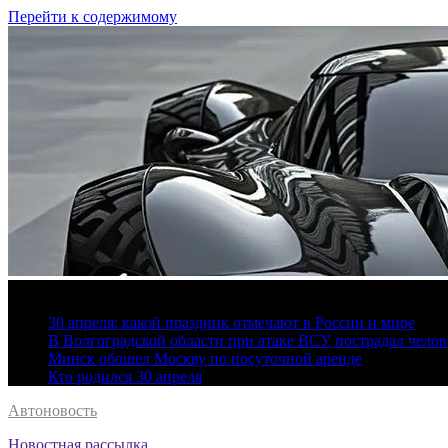
Перейти к содержимому
8 августа, 2026
30 апреля: какой праздник отмечают в России и мире
В Волгоградской области при атаке ВСУ пострадал челов
Минск обошел Москву по посуточной аренде
Кто родился 30 апреля
Автоновость
Новостная рассылка