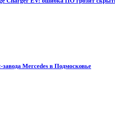
dge Charger EV: ошибка ПО грозит скрыт
с-завода Mercedes в Подмосковье