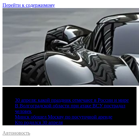
Перейти к содержимому
8 августа, 2026
30 апреля: какой праздник отмечают в России и мире
В Волгоградской области при атаке ВСУ пострадал
человек
Минск обошел Москву по посуточной аренде
Кто родился 30 апреля
Автоновость