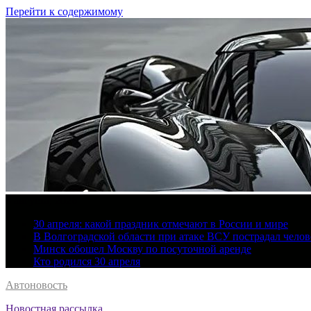
Перейти к содержимому
8 августа, 2026
30 апреля: какой праздник отмечают в России и мире
В Волгоградской области при атаке ВСУ пострадал челов
Минск обошел Москву по посуточной аренде
Кто родился 30 апреля
Автоновость
Новостная рассылка