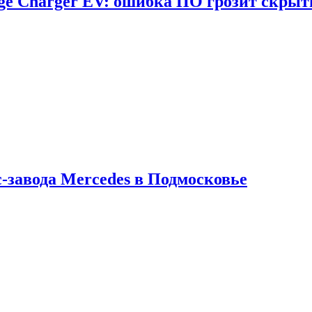
dge Charger EV: ошибка ПО грозит скрыт
с-завода Mercedes в Подмосковье