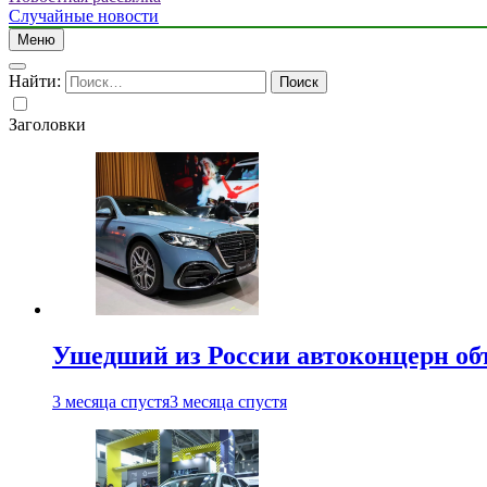
Случайные новости
Меню
Найти:
Заголовки
Ушедший из России автоконцерн об
3 месяца спустя
3 месяца спустя