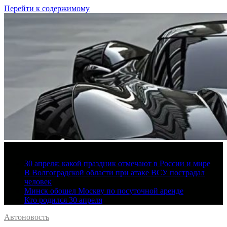
Перейти к содержимому
7 августа, 2026
30 апреля: какой праздник отмечают в России и мире
В Волгоградской области при атаке ВСУ пострадал
человек
Минск обошел Москву по посуточной аренде
Кто родился 30 апреля
Автоновость