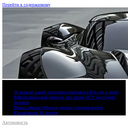
Перейти к содержимому
9 августа, 2026
30 апреля: какой праздник отмечают в России и мире
В Волгоградской области при атаке ВСУ пострадал
человек
Минск обошел Москву по посуточной аренде
Кто родился 30 апреля
Автоновость