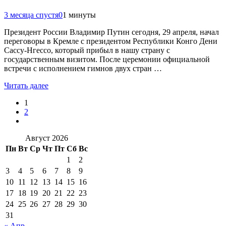
3 месяца спустя
0
1 минуты
Президент России Владимир Путин сегодня, 29 апреля, начал
переговоры в Кремле с президентом Республики Конго Дени
Сассу-Нгессо, который прибыл в нашу страну с
государственным визитом. После церемонии официальной
встречи с исполнением гимнов двух стран …
Читать далее
1
2
Август 2026
Пн
Вт
Ср
Чт
Пт
Сб
Вс
1
2
3
4
5
6
7
8
9
10
11
12
13
14
15
16
17
18
19
20
21
22
23
24
25
26
27
28
29
30
31
« Апр