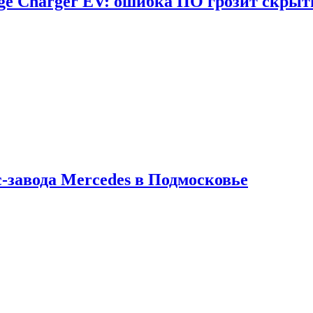
dge Charger EV: ошибка ПО грозит скрыт
с-завода Mercedes в Подмосковье