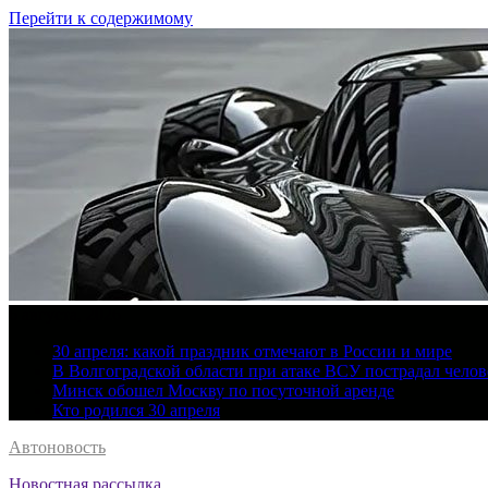
Перейти к содержимому
6 августа, 2026
30 апреля: какой праздник отмечают в России и мире
В Волгоградской области при атаке ВСУ пострадал челов
Минск обошел Москву по посуточной аренде
Кто родился 30 апреля
Автоновость
Новостная рассылка