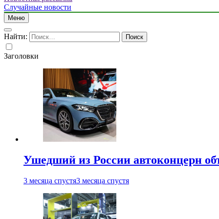
Случайные новости
Меню
Найти:
Заголовки
Ушедший из России автоконцерн об
3 месяца спустя
3 месяца спустя