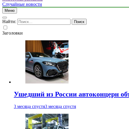
Случайные новости
Меню
Найти:
Заголовки
Ушедший из России автоконцерн об
3 месяца спустя
3 месяца спустя