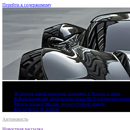
Перейти к содержимому
6 августа, 2026
30 апреля: какой праздник отмечают в России и мире
В Волгоградской области при атаке ВСУ пострадал челов
Минск обошел Москву по посуточной аренде
Кто родился 30 апреля
Автоновость
Новостная рассылка