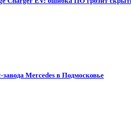
dge Charger EV: ошибка ПО грозит скрыт
с-завода Mercedes в Подмосковье