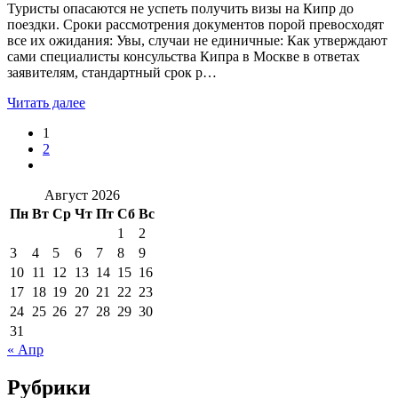
Туристы опасаются не успеть получить визы на Кипр до
поездки. Сроки рассмотрения документов порой превосходят
все их ожидания: Увы, случаи не единичные: Как утверждают
сами специалисты консульства Кипра в Москве в ответах
заявителям, стандартный срок р…
Читать далее
1
2
Август 2026
Пн
Вт
Ср
Чт
Пт
Сб
Вс
1
2
3
4
5
6
7
8
9
10
11
12
13
14
15
16
17
18
19
20
21
22
23
24
25
26
27
28
29
30
31
« Апр
Рубрики