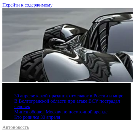
Перейти к содержимому
9 августа, 2026
30 апреля: какой праздник отмечают в России и мире
В Волгоградской области при атаке ВСУ пострадал
человек
Минск обошел Москву по посуточной аренде
Кто родился 30 апреля
Автоновость