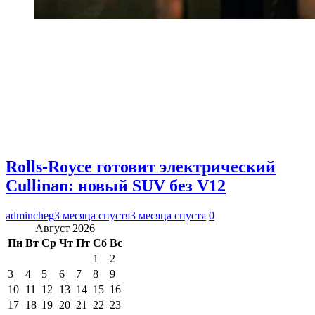
Rolls-Royce готовит электрический
Cullinan: новый SUV без V12
admincheg
3 месяца спустя
3 месяца спустя
0
Август 2026
Пн
Вт
Ср
Чт
Пт
Сб
Вс
1
2
3
4
5
6
7
8
9
10
11
12
13
14
15
16
17
18
19
20
21
22
23