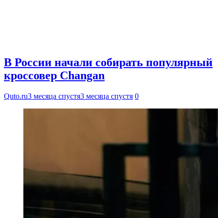
В России начали собирать популярный
кроссовер Changan
Quto.ru
3 месяца спустя
3 месяца спустя
0