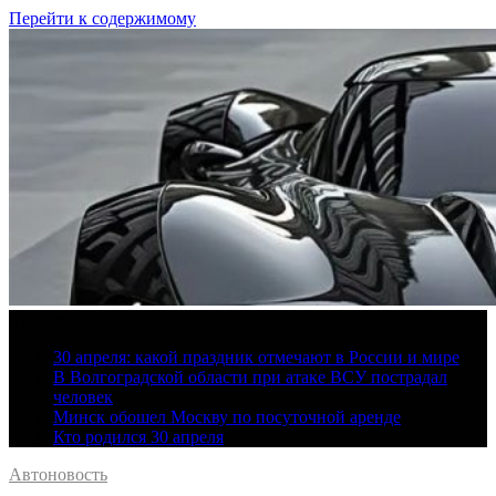
Перейти к содержимому
6 августа, 2026
30 апреля: какой праздник отмечают в России и мире
В Волгоградской области при атаке ВСУ пострадал
человек
Минск обошел Москву по посуточной аренде
Кто родился 30 апреля
Автоновость