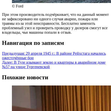
© Ford
При этом производитель подчёркивает, что на данный момент
не зафиксировано ни одного случая аварии, пожара или
травмы из-за этой неисправности. Бесплатно заменить
проблемный узел и проверить проводку у дилеров смогут все
владельцы, чьи машины попали в отзыв.
Навигация по записям
Предыдущая:
29 апреля 1945 г.: В районе Рейхстага начались
ожесточённые бои
Далее:
В Туле изымают землю и квартиры в аварийном доме
№57 на улице Тургеневской
Похожие новости