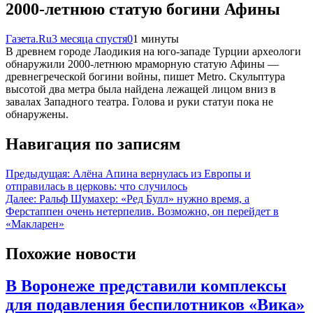
2000-летнюю статую богини Афины
Газета.Ru
3 месяца спустя
0
1 минуты
В древнем городе Лаодикия на юго-западе Турции археологи
обнаружили 2000-летнюю мраморную статую Афины —
древнегреческой богини войны, пишет Metro. Скульптура
высотой два метра была найдена лежащей лицом вниз в
завалах Западного театра. Голова и руки статуи пока не
обнаружены.
Навигация по записям
Предыдущая:
Алёна Апина вернулась из Европы и
отправилась в церковь: что случилось
Далее:
Ральф Шумахер: «Ред Булл» нужно время, а
Ферстаппен очень нетерпелив. Возможно, он перейдет в
«Макларен»
Похожие новости
В Воронеже представили комплексы
для подавления беспилотников «Вика»