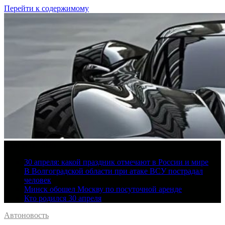
Перейти к содержимому
8 августа, 2026
30 апреля: какой праздник отмечают в России и мире
В Волгоградской области при атаке ВСУ пострадал
человек
Минск обошел Москву по посуточной аренде
Кто родился 30 апреля
Автоновость