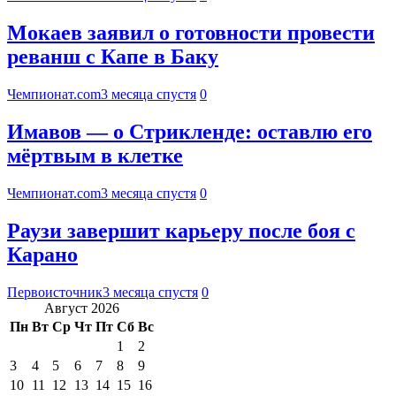
Мокаев заявил о готовности провести
реванш с Капе в Баку
Чемпионат.com
3 месяца спустя
0
Имавов — о Стрикленде: оставлю его
мёртвым в клетке
Чемпионат.com
3 месяца спустя
0
Раузи завершит карьеру после боя с
Карано
Первоисточник
3 месяца спустя
0
Август 2026
Пн
Вт
Ср
Чт
Пт
Сб
Вс
1
2
3
4
5
6
7
8
9
10
11
12
13
14
15
16