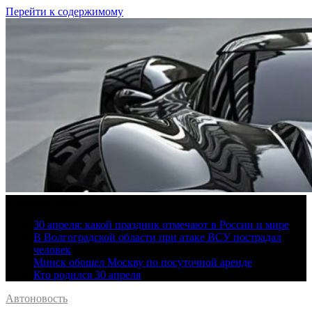
Перейти к содержимому
8 августа, 2026
30 апреля: какой праздник отмечают в России и мире
В Волгоградской области при атаке ВСУ пострадал
человек
Минск обошел Москву по посуточной аренде
Кто родился 30 апреля
Автоновость