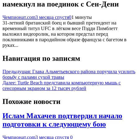
намекнул на поединок с Сен-Дени
Чемпионат.com
3 месяца спустя
0
1 минуты
31-летний британский боец и бывший претендент на
временный титул UFC в лёгком весе Пэдди Пимблетт
выложил видеоролик, на котором предстал перед
поклонниками в пародийном образе француза с багетом в
руках...
Навигация по записям
Предыдущая:
Глава Альметьевского района поручила усилить
борьбу с палами сухой травы
Далее:
Turtle Beach представила компьютерную мышь с
сенсорным экраном за 12 тысяч рублей
Похожие новости
Ислам Махачев подтвердил начало
подготовки к следующему бою
Чемпионат.com
3 месяца спустя
0