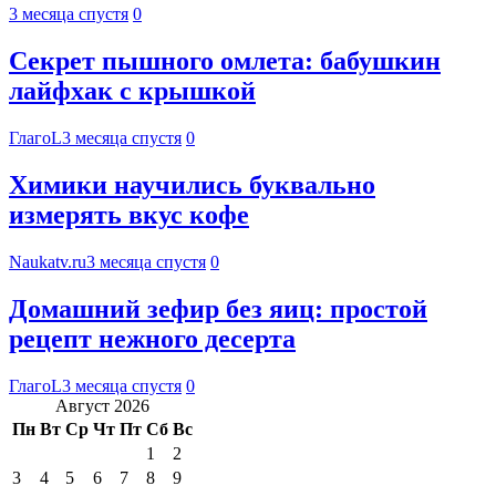
3 месяца спустя
0
Секрет пышного омлета: бабушкин
лайфхак с крышкой
ГлагоL
3 месяца спустя
0
Химики научились буквально
измерять вкус кофе
Naukatv.ru
3 месяца спустя
0
Домашний зефир без яиц: простой
рецепт нежного десерта
ГлагоL
3 месяца спустя
0
Август 2026
Пн
Вт
Ср
Чт
Пт
Сб
Вс
1
2
3
4
5
6
7
8
9