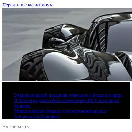
Перейти к содержимому
9 августа, 2026
30 апреля: какой праздник отмечают в России и мире
В Волгоградской области при атаке ВСУ пострадал
человек
Минск обошел Москву по посуточной аренде
Кто родился 30 апреля
Автоновость