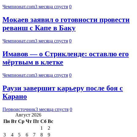
Чемпионат.com
3 месяца спустя
0
Мокаев заявил о готовности провести
реванш с Капе в Баку
Чемпионат.com
3 месяца спустя
0
Имавов — о Стрикленде: оставлю его
мёртвым в клетке
Чемпионат.com
3 месяца спустя
0
Раузи завершит карьеру после боя с
Карано
Первоисточник
3 месяца спустя
0
Август 2026
Пн
Вт
Ср
Чт
Пт
Сб
Вс
1
2
3
4
5
6
7
8
9