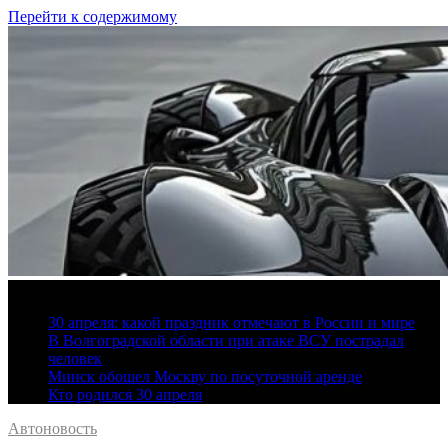
Перейти к содержимому
10 августа, 2026
30 апреля: какой праздник отмечают в России и мире
В Волгоградской области при атаке ВСУ пострадал
человек
Минск обошел Москву по посуточной аренде
Кто родился 30 апреля
Автоновость