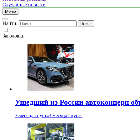
Случайные новости
Меню
Найти:
Заголовки
Ушедший из России автоконцерн об
3 месяца спустя
3 месяца спустя