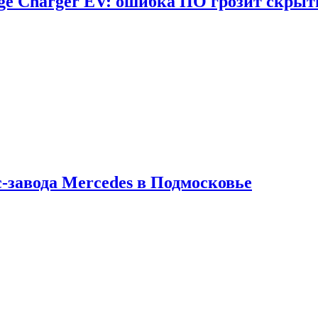
dge Charger EV: ошибка ПО грозит скрыт
с-завода Mercedes в Подмосковье