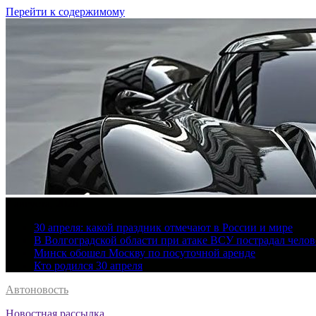
Перейти к содержимому
7 августа, 2026
30 апреля: какой праздник отмечают в России и мире
В Волгоградской области при атаке ВСУ пострадал челов
Минск обошел Москву по посуточной аренде
Кто родился 30 апреля
Автоновость
Новостная рассылка