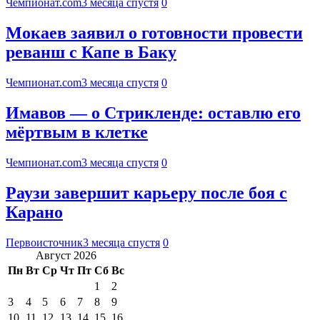
Чемпионат.com
3 месяца спустя
0
Мокаев заявил о готовности провести
реванш с Капе в Баку
Чемпионат.com
3 месяца спустя
0
Имавов — о Стрикленде: оставлю его
мёртвым в клетке
Чемпионат.com
3 месяца спустя
0
Раузи завершит карьеру после боя с
Карано
Первоисточник
3 месяца спустя
0
Август 2026
Пн
Вт
Ср
Чт
Пт
Сб
Вс
1
2
3
4
5
6
7
8
9
10
11
12
13
14
15
16