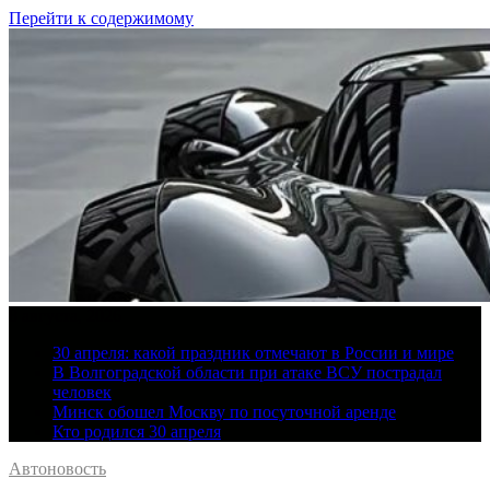
Перейти к содержимому
8 августа, 2026
30 апреля: какой праздник отмечают в России и мире
В Волгоградской области при атаке ВСУ пострадал
человек
Минск обошел Москву по посуточной аренде
Кто родился 30 апреля
Автоновость