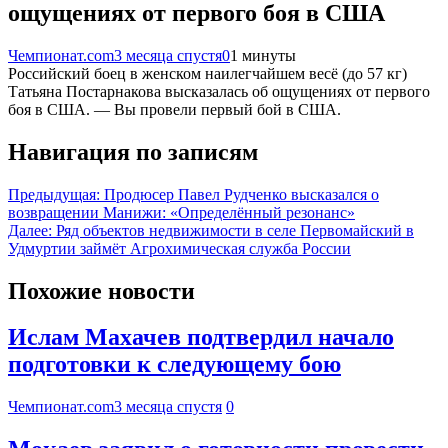
ощущениях от первого боя в США
Чемпионат.com
3 месяца спустя
0
1 минуты
Российский боец в женском наилегчайшем весё (до 57 кг)
Татьяна Постарнакова высказалась об ощущениях от первого
боя в США. — Вы провели первый бой в США.
Навигация по записям
Предыдущая:
Продюсер Павел Рудченко высказался о
возвращении Манижи: «Определённый резонанс»
Далее:
Ряд объектов недвижимости в селе Первомайский в
Удмуртии займёт Агрохимическая служба России
Похожие новости
Ислам Махачев подтвердил начало
подготовки к следующему бою
Чемпионат.com
3 месяца спустя
0