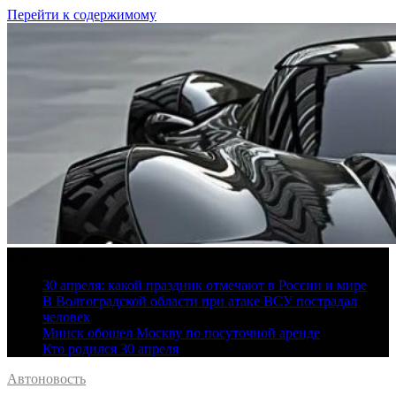
Перейти к содержимому
6 августа, 2026
30 апреля: какой праздник отмечают в России и мире
В Волгоградской области при атаке ВСУ пострадал
человек
Минск обошел Москву по посуточной аренде
Кто родился 30 апреля
Автоновость