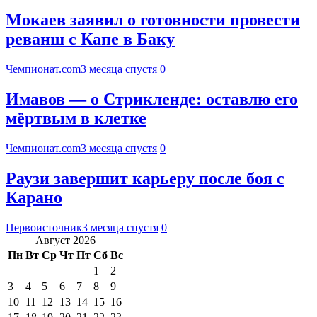
Мокаев заявил о готовности провести
реванш с Капе в Баку
Чемпионат.com
3 месяца спустя
0
Имавов — о Стрикленде: оставлю его
мёртвым в клетке
Чемпионат.com
3 месяца спустя
0
Раузи завершит карьеру после боя с
Карано
Первоисточник
3 месяца спустя
0
Август 2026
Пн
Вт
Ср
Чт
Пт
Сб
Вс
1
2
3
4
5
6
7
8
9
10
11
12
13
14
15
16