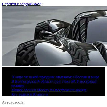
Перейти к содержимому
7 августа, 2026
30 апреля: какой праздник отмечают в России и мире
В Волгоградской области при атаке ВСУ пострадал
человек
Минск обошел Москву по посуточной аренде
Кто родился 30 апреля
Автоновость