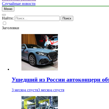
Случайные новости
Меню
Найти:
Заголовки
Ушедший из России автоконцерн об
3 месяца спустя
3 месяца спустя