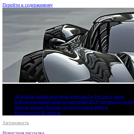
Перейти к содержимому
7 августа, 2026
30 апреля: какой праздник отмечают в России и мире
В Волгоградской области при атаке ВСУ пострадал челов
Минск обошел Москву по посуточной аренде
Кто родился 30 апреля
Автоновость
Новостная рассылка