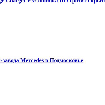
dge Charger EV: ошибка ПО грозит скрыт
с-завода Mercedes в Подмосковье