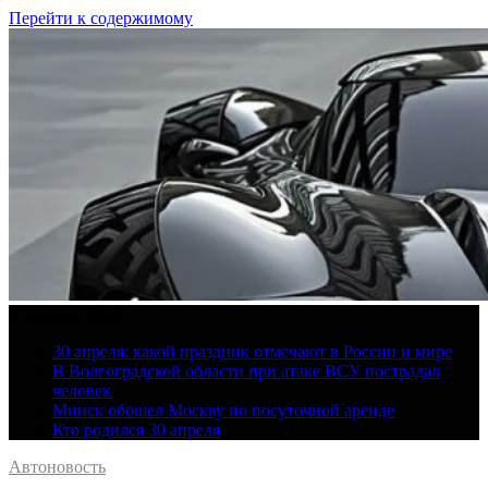
Перейти к содержимому
9 августа, 2026
30 апреля: какой праздник отмечают в России и мире
В Волгоградской области при атаке ВСУ пострадал
человек
Минск обошел Москву по посуточной аренде
Кто родился 30 апреля
Автоновость