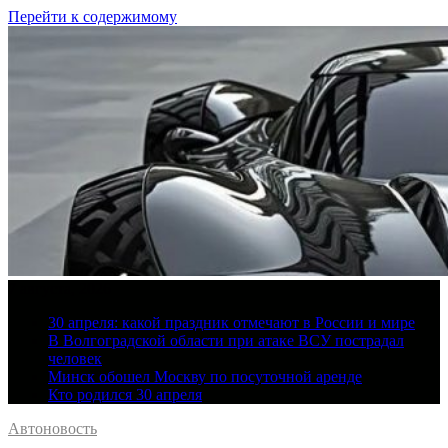
Перейти к содержимому
7 августа, 2026
30 апреля: какой праздник отмечают в России и мире
В Волгоградской области при атаке ВСУ пострадал
человек
Минск обошел Москву по посуточной аренде
Кто родился 30 апреля
Автоновость