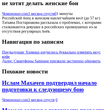
не хотят делать женские бои
Чемпионат.com
3 месяца спустя
0
1 минуты
Российский боец в женском наилегчайшем весё (до 57 кг)
Татьяна Постарнакова рассказала о проблемах, с которыми
сталкиваются девушки в российских промоушенах из-за
отсутствия регулярных боёв.
Навигация по записям
Предыдущая:
Химики научились буквально измерять вкус
кофе
Далее:
Смартфоны Samsung призвали экстренно обновить
Похожие новости
Ислам Махачев подтвердил начало
подготовки к следующему бою
Чемпионат.com
3 месяца спустя
0