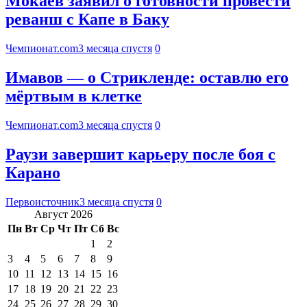
Мокаев заявил о готовности провести
реванш с Капе в Баку
Чемпионат.com
3 месяца спустя
0
Имавов — о Стрикленде: оставлю его
мёртвым в клетке
Чемпионат.com
3 месяца спустя
0
Раузи завершит карьеру после боя с
Карано
Первоисточник
3 месяца спустя
0
Август 2026
Пн
Вт
Ср
Чт
Пт
Сб
Вс
1
2
3
4
5
6
7
8
9
10
11
12
13
14
15
16
17
18
19
20
21
22
23
24
25
26
27
28
29
30